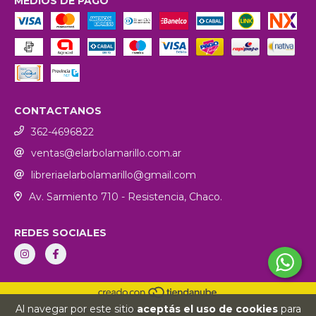
MEDIOS DE PAGO
CONTACTANOS
362-4696822
ventas@elarbolamarillo.com.ar
libreriaelarbolamarillo@gmail.com
Av. Sarmiento 710 - Resistencia, Chaco.
REDES SOCIALES
Al navegar por este sitio
aceptás el uso de cookies
para
COPYRIGHT LIBRERÍA EL ÁRBOL AMARILLO - 2026. TODOS LOS DERECHOS