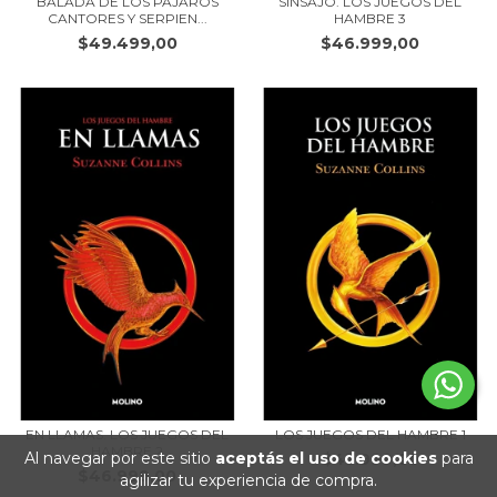
BALADA DE LOS PÁJAROS
SINSAJO. LOS JUEGOS DEL
CANTORES Y SERPIEN...
HAMBRE 3
$49.499,00
$46.999,00
EN LLAMAS. LOS JUEGOS DEL
LOS JUEGOS DEL HAMBRE 1
HAMBRE 2
Al navegar por este sitio
aceptás el uso de cookies
para
$43.999,00
$46.999,00
agilizar tu experiencia de compra.