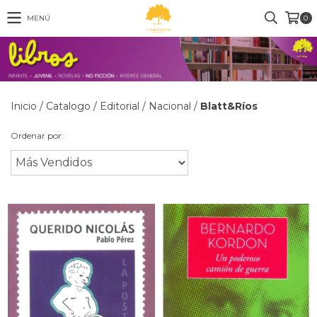
MENÚ
0
Inicio
/
Catalogo
/
Editorial
/
Nacional
/
Blatt&Ríos
Ordenar por: