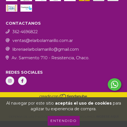
CONTACTANOS
362-4696822
ventas@elarbolamarillo.com.ar
libreriaelarbolamarillo@gmail.com
Av. Sarmiento 710 - Resistencia, Chaco.
REDES SOCIALES
Al navegar por este sitio
aceptás el uso de cookies
para
COPYRIGHT LIBRERÍA EL ÁRBOL AMARILLO - 2026. TODOS LOS DERECHOS
agilizar tu experiencia de compra.
RESERVADOS.
DEFENSA DE LAS Y LOS CONSUMIDORES. PARA RECLAMOS
INGRESE AQUÍ
ENTENDIDO