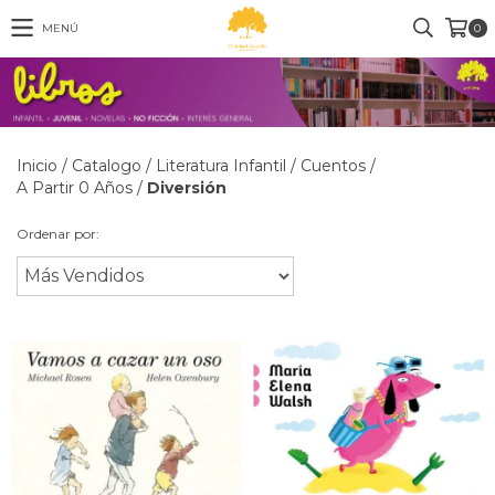
MENÚ
0
Inicio
/
Catalogo
/
Literatura Infantil
/
Cuentos
/
A Partir 0 Años
/
Diversión
Ordenar por: