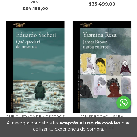
VIDA
$35.499,00
$34.199,00
QUÉ QUEDARÁ DE NOSOTROS
JAMES BROWN USABA
RULEROS
Al navegar por este sitio
aceptás el uso de cookies
para
$48.899,00
$31.799,00
agilizar tu experiencia de compra.