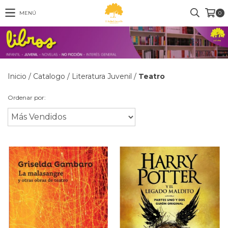
MENÚ
0
Inicio
/
Catalogo
/
Literatura Juvenil
/
Teatro
Ordenar por: