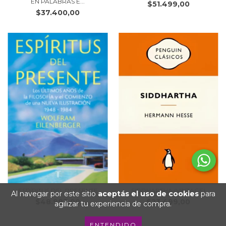
EN PALABRAS E...
$51.499,00
$37.400,00
ESPÍRITUS DEL PRESENTE
SIDDHARTHA (VINTAGE)
Al navegar por este sitio
aceptás el uso de cookies
para
$48.999,00
$23.499,00
agilizar tu experiencia de compra.
ENTENDIDO